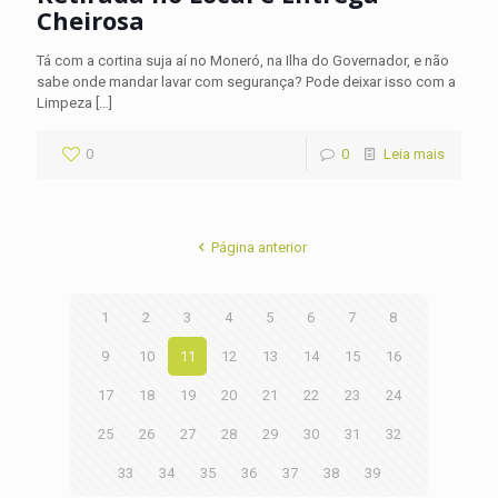
Cheirosa
Tá com a cortina suja aí no Moneró, na Ilha do Governador, e não
sabe onde mandar lavar com segurança? Pode deixar isso com a
Limpeza
[…]
0
0
Leia mais
Página anterior
1
2
3
4
5
6
7
8
9
10
11
12
13
14
15
16
17
18
19
20
21
22
23
24
25
26
27
28
29
30
31
32
33
34
35
36
37
38
39