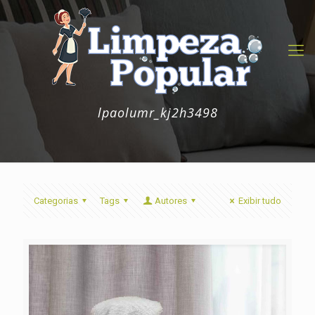
lpaolumr_kj2h3498
Categorias
Tags
Autores
Exibir tudo