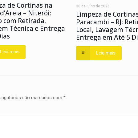
a de Cortinas na
30 de julho de 2025
d’Areia – Niterói:
Limpeza de Cortina
o com Retirada,
Paracambi – RJ: Ret
em Técnica e Entrega
Local, Lavagem Técn
ias
Entrega em Até 5 D
Leia mais
Leia mais
rigatórios são marcados com
*