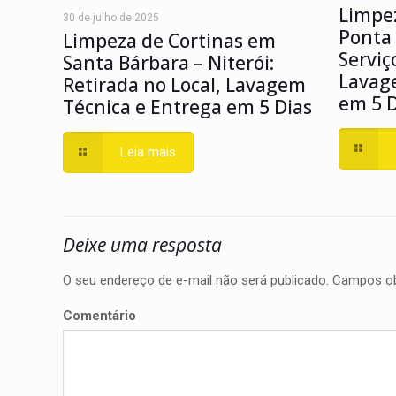
Limpez
30 de julho de 2025
Ponta 
Limpeza de Cortinas em
Serviç
Santa Bárbara – Niterói:
Lavag
Retirada no Local, Lavagem
em 5 D
Técnica e Entrega em 5 Dias
Leia mais
Deixe uma resposta
O seu endereço de e-mail não será publicado.
Campos ob
Comentário