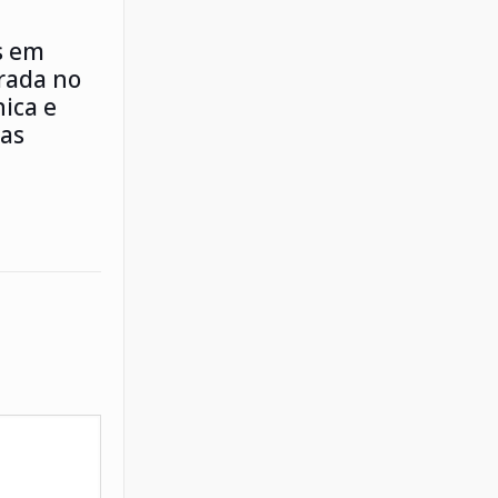
s em
irada no
ica e
ias