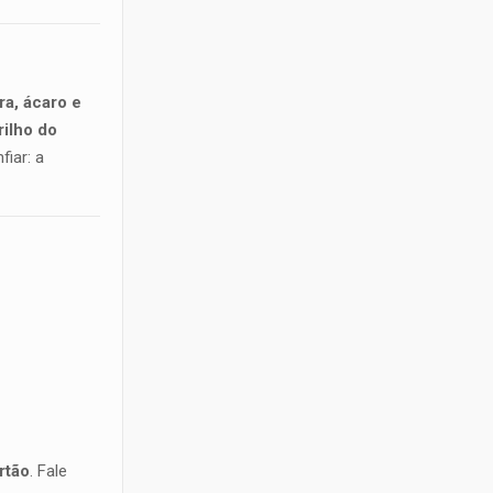
ra, ácaro e
rilho do
fiar: a
rtão
. Fale