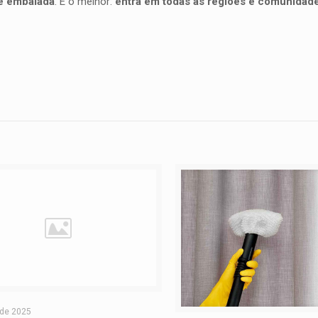
 e embalada
. E o melhor:
entra em todas as regiões e comunidad
 de 2025