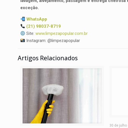
lavagem, alvejamento, passagem e entrega cheirosa
exceção.
WhatsApp
(21) 98037-8719
Site:
www.limpezapopular.com.br
Instagram: @limpezapopular
Artigos Relacionados
30 de julho