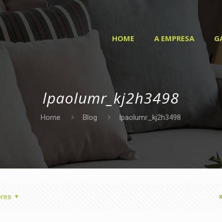
HOME
A EMPRESA
G
lpaolumr_kj2h3498
Home
Blog
lpaolumr_kj2h3498
ores