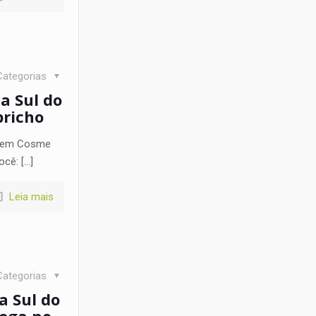
Categorias
a Sul do
pricho
as em Cosme
ocê:
[…]
Leia mais
Categorias
a Sul do
rega no