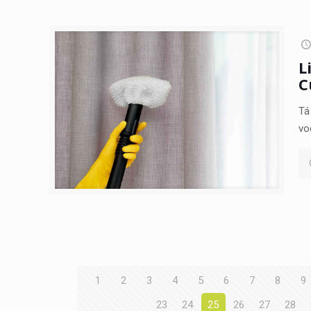
L
C
Tá
vo
1
2
3
4
5
6
7
8
9
23
24
25
26
27
28