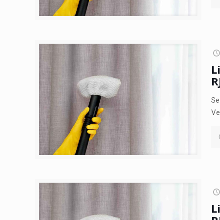
L
R
Se
Ve
L
R