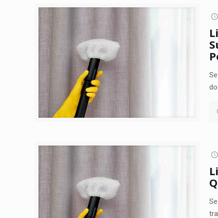
L
S
P
Se
do
L
Q
Se
tr