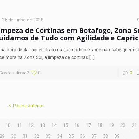
25 de junho de 2025
impeza de Cortinas em Botafogo, Zona Su
uidamos de Tudo com Agilidade e Capri
 na hora de dar aquele trato na sua cortina e você não sabe quem c
cê mora na Zona Sul, a limpeza de cortinas
[…]
Gostou disso?
0
0
Página anterior
10
11
12
13
14
15
16
17
18
19
20
21
29
30
31
32
33
34
35
36
37
38
39