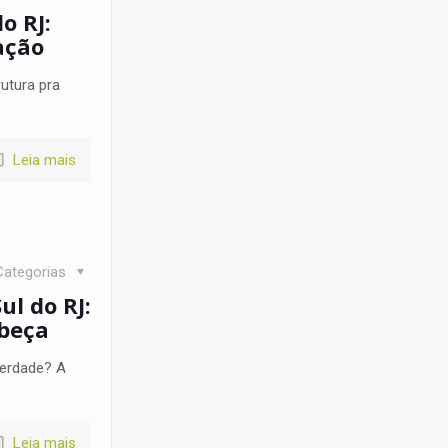
o RJ:
ação
utura pra
Leia mais
Categorias
l do RJ:
abeça
verdade? A
Leia mais