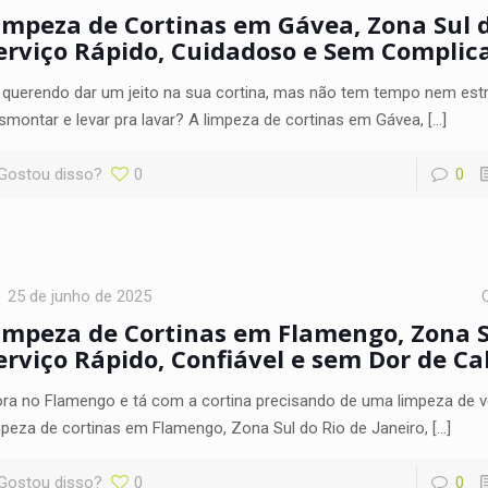
impeza de Cortinas em Gávea, Zona Sul d
erviço Rápido, Cuidadoso e Sem Complic
 querendo dar um jeito na sua cortina, mas não tem tempo nem estr
smontar e levar pra lavar? A limpeza de cortinas em Gávea,
[…]
Gostou disso?
0
0
25 de junho de 2025
impeza de Cortinas em Flamengo, Zona Su
erviço Rápido, Confiável e sem Dor de C
ra no Flamengo e tá com a cortina precisando de uma limpeza de 
mpeza de cortinas em Flamengo, Zona Sul do Rio de Janeiro,
[…]
Gostou disso?
0
0