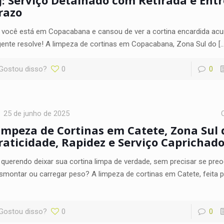
razo
 você está em Copacabana e cansou de ver a cortina encardida ac
gente resolve! A limpeza de cortinas em Copacabana, Zona Sul do
[…
Gostou disso?
0
0
25 de junho de 2025
impeza de Cortinas em Catete, Zona Sul d
raticidade, Rapidez e Serviço Caprichad
 querendo deixar sua cortina limpa de verdade, sem precisar se pr
smontar ou carregar peso? A limpeza de cortinas em Catete, feita 
Gostou disso?
0
0