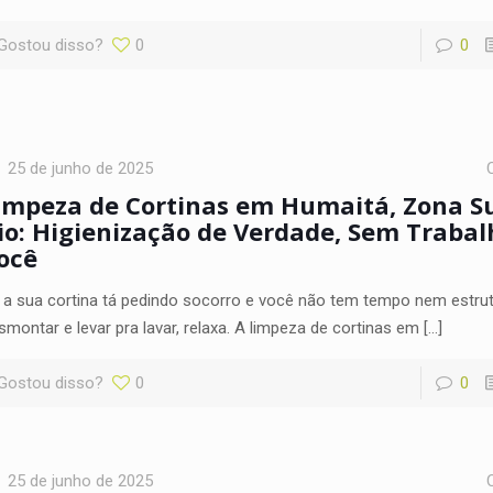
Gostou disso?
0
0
25 de junho de 2025
impeza de Cortinas em Humaitá, Zona Su
io: Higienização de Verdade, Sem Trabal
ocê
 a sua cortina tá pedindo socorro e você não tem tempo nem estrut
smontar e levar pra lavar, relaxa. A limpeza de cortinas em
[…]
Gostou disso?
0
0
25 de junho de 2025