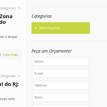
Categorias
 Zona
Categorias
ado
Informações
ar e limpar
Peça um Orçamento!
Leia mais
Categorias
 do RJ:
resse nem