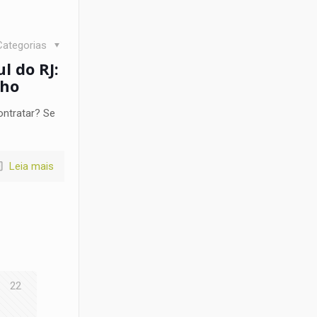
Categorias
l do RJ:
cho
ontratar? Se
Leia mais
22