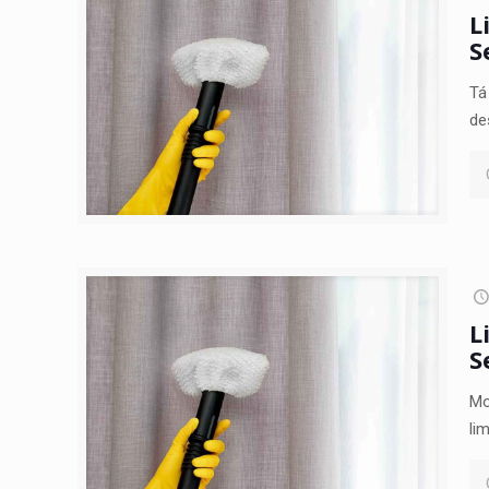
L
S
Tá
de
L
S
Mo
li