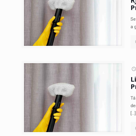
P
Se
a 
L
P
Tá
de
[…]