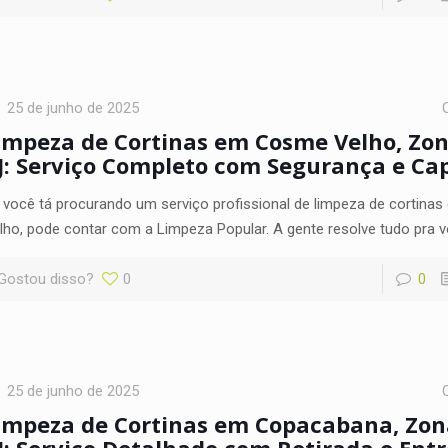
25 de junho de 2025
impeza de Cortinas em Cosme Velho, Zon
J: Serviço Completo com Segurança e Ca
 você tá procurando um serviço profissional de limpeza de cortin
lho, pode contar com a Limpeza Popular. A gente resolve tudo pra v
Gostou disso?
0
0
25 de junho de 2025
impeza de Cortinas em Copacabana, Zon
J: Serviço Detalhado com Retirada e Ent