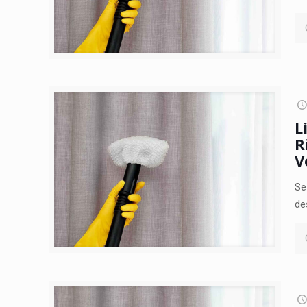
L
R
V
Se
de