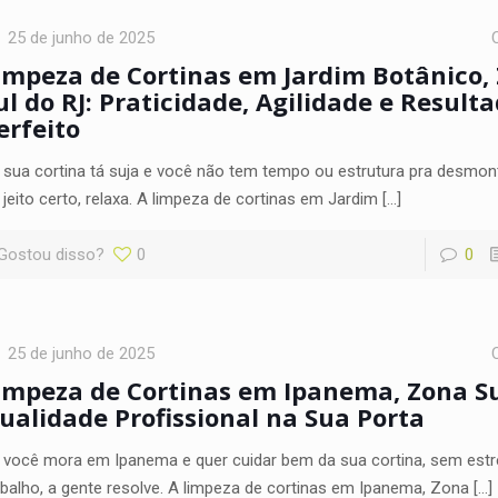
25 de junho de 2025
impeza de Cortinas em Jardim Botânico,
ul do RJ: Praticidade, Agilidade e Result
erfeito
 sua cortina tá suja e você não tem tempo ou estrutura pra desmont
 jeito certo, relaxa. A limpeza de cortinas em Jardim
[…]
Gostou disso?
0
0
25 de junho de 2025
impeza de Cortinas em Ipanema, Zona Sul
ualidade Profissional na Sua Porta
 você mora em Ipanema e quer cuidar bem da sua cortina, sem est
abalho, a gente resolve. A limpeza de cortinas em Ipanema, Zona
[…]