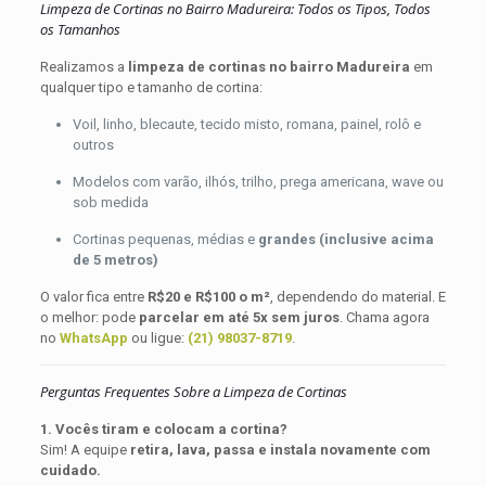
Limpeza de Cortinas no Bairro Madureira: Todos os Tipos, Todos
os Tamanhos
Realizamos a
limpeza de cortinas no bairro Madureira
em
qualquer tipo e tamanho de cortina:
Voil, linho, blecaute, tecido misto, romana, painel, rolô e
outros
Modelos com varão, ilhós, trilho, prega americana, wave ou
sob medida
Cortinas pequenas, médias e
grandes (inclusive acima
de 5 metros)
O valor fica entre
R$20 e R$100 o m²
, dependendo do material. E
o melhor: pode
parcelar em até 5x sem juros
. Chama agora
no
WhatsApp
ou ligue:
(21) 98037-8719
.
Perguntas Frequentes Sobre a Limpeza de Cortinas
1. Vocês tiram e colocam a cortina?
Sim! A equipe
retira, lava, passa e instala novamente com
cuidado.