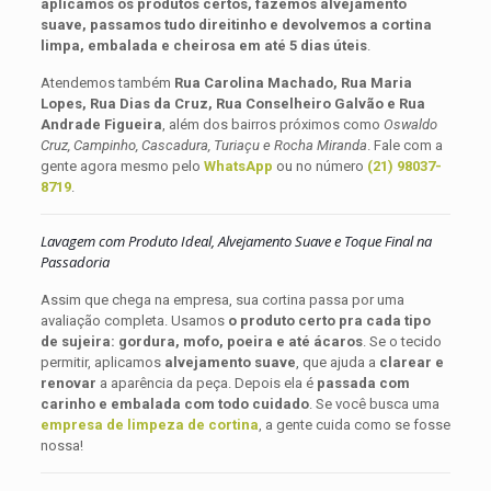
aplicamos os produtos certos, fazemos alvejamento
suave, passamos tudo direitinho e devolvemos a cortina
limpa, embalada e cheirosa em até 5 dias úteis
.
Atendemos também
Rua Carolina Machado, Rua Maria
Lopes, Rua Dias da Cruz, Rua Conselheiro Galvão e Rua
Andrade Figueira
, além dos bairros próximos como
Oswaldo
Cruz, Campinho, Cascadura, Turiaçu e Rocha Miranda
. Fale com a
gente agora mesmo pelo
WhatsApp
ou no número
(21) 98037-
8719
.
Lavagem com Produto Ideal, Alvejamento Suave e Toque Final na
Passadoria
Assim que chega na empresa, sua cortina passa por uma
avaliação completa. Usamos
o produto certo pra cada tipo
de sujeira: gordura, mofo, poeira e até ácaros
. Se o tecido
permitir, aplicamos
alvejamento suave
, que ajuda a
clarear e
renovar
a aparência da peça. Depois ela é
passada com
carinho e embalada com todo cuidado
. Se você busca uma
empresa de limpeza de cortina
, a gente cuida como se fosse
nossa!