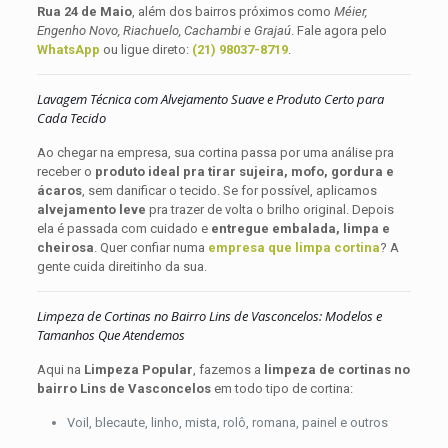
Rua 24 de Maio
, além dos bairros próximos como
Méier,
Engenho Novo, Riachuelo, Cachambi e Grajaú
. Fale agora pelo
WhatsApp
ou ligue direto:
(21) 98037-8719
.
Lavagem Técnica com Alvejamento Suave e Produto Certo para
Cada Tecido
Ao chegar na empresa, sua cortina passa por uma análise pra
receber o
produto ideal pra tirar sujeira, mofo, gordura e
ácaros
, sem danificar o tecido. Se for possível, aplicamos
alvejamento leve
pra trazer de volta o brilho original. Depois
ela é passada com cuidado e
entregue embalada, limpa e
cheirosa
. Quer confiar numa
empresa que limpa cortina
? A
gente cuida direitinho da sua.
Limpeza de Cortinas no Bairro Lins de Vasconcelos: Modelos e
Tamanhos Que Atendemos
Aqui na
Limpeza Popular
, fazemos a
limpeza de cortinas no
bairro Lins de Vasconcelos
em todo tipo de cortina:
Voil, blecaute, linho, mista, rolô, romana, painel e outros