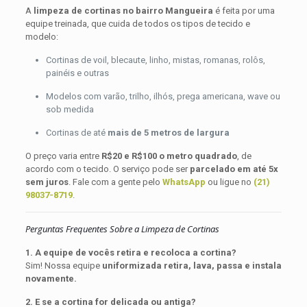
A
limpeza de cortinas no bairro Mangueira
é feita por uma
equipe treinada, que cuida de todos os tipos de tecido e
modelo:
Cortinas de voil, blecaute, linho, mistas, romanas, rolôs,
painéis e outras
Modelos com varão, trilho, ilhós, prega americana, wave ou
sob medida
Cortinas de até
mais de 5 metros de largura
O preço varia entre
R$20 e R$100 o metro quadrado
, de
acordo com o tecido. O serviço pode ser
parcelado em até 5x
sem juros
. Fale com a gente pelo
WhatsApp
ou ligue no
(21)
98037-8719
.
Perguntas Frequentes Sobre a Limpeza de Cortinas
1. A equipe de vocês retira e recoloca a cortina?
Sim! Nossa equipe
uniformizada retira, lava, passa e instala
novamente.
2. E se a cortina for delicada ou antiga?