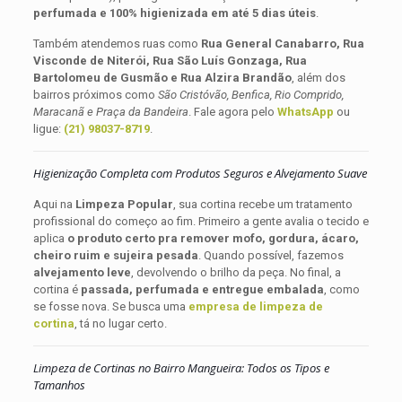
perfumada e 100% higienizada em até 5 dias úteis
.
Também atendemos ruas como
Rua General Canabarro, Rua
Visconde de Niterói, Rua São Luís Gonzaga, Rua
Bartolomeu de Gusmão e Rua Alzira Brandão
, além dos
bairros próximos como
São Cristóvão, Benfica, Rio Comprido,
Maracanã e Praça da Bandeira
. Fale agora pelo
WhatsApp
ou
ligue:
(21) 98037-8719
.
Higienização Completa com Produtos Seguros e Alvejamento Suave
Aqui na
Limpeza Popular
, sua cortina recebe um tratamento
profissional do começo ao fim. Primeiro a gente avalia o tecido e
aplica
o produto certo pra remover mofo, gordura, ácaro,
cheiro ruim e sujeira pesada
. Quando possível, fazemos
alvejamento leve
, devolvendo o brilho da peça. No final, a
cortina é
passada, perfumada e entregue embalada
, como
se fosse nova. Se busca uma
empresa de limpeza de
cortina
, tá no lugar certo.
Limpeza de Cortinas no Bairro Mangueira: Todos os Tipos e
Tamanhos