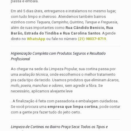
passa e embala.
Em até 5 dias úteis, entregamos e instalamos no mesmo lugar,
com tudo limpo e cheiroso. Atendemos também bairros
vizinhos como
Taquara, Campinho, Quintino, Tanque e Freguesia
,
além de ruas importantes como
Rua Cândido Benício, Rua
Barão, Estrada do Tindiba e Rua Carolina Santos
. Agende
direto no
WhatsApp
ou fale no número
(21) 98037-8719
.
Higienização Completa com Produtos Seguros e Resultado
Profissional
Ao chegar na sede da Limpeza Popular, sua cortina passa por
uma
avaliação técnica
, onde escolhemos o melhor tratamento
pra cada tipo de tecido. Usamos produtos que eliminam
ácaros,
mofo, poeira, manchas e odores
, sem agredir a fibra. Se
necessário, aplicamos alvejante leve
. A finalização é feita com passadoria e embalagem cuidadosa.
Se você procura uma
empresa que limpa cortina
, pode contar
com a gente pra fazer tudo do jeito certo.
Limpeza de Cortinas no Bairro Praça Seca: Todos os Tipos e