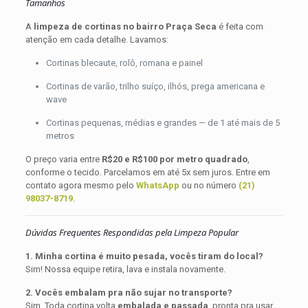
Tamanhos
A
limpeza de cortinas no bairro Praça Seca
é feita com
atenção em cada detalhe. Lavamos:
Cortinas blecaute, rolô, romana e painel
Cortinas de varão, trilho suíço, ilhós, prega americana e
wave
Cortinas pequenas, médias e grandes — de 1 até mais de 5
metros
O preço varia entre
R$20 e R$100 por metro quadrado
,
conforme o tecido. Parcelamos em até 5x sem juros. Entre em
contato agora mesmo pelo
WhatsApp
ou no número
(21)
98037-8719
.
Dúvidas Frequentes Respondidas pela Limpeza Popular
1. Minha cortina é muito pesada, vocês tiram do local?
Sim! Nossa equipe retira, lava e instala novamente.
2. Vocês embalam pra não sujar no transporte?
Sim. Toda cortina volta
embalada e passada
, pronta pra usar.