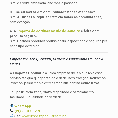
Sim, ela volta embalada, cheirosa e passada.
3. E se eu morar em comunidade? Vocês atendem?
Sim! A
Limpeza Popular
entra em
todas as comunidades
,
sem exceção.
4. A
limpeza de cortinas no Rio de Janeiro
é feita com
produto seguro?
Sim! Usamos produtos profissionais, específicos e seguros pra
cada tipo de tecido.
Limpeza Popular: Qualidade, Respeito e Atendimento em Toda a
Cidade
A
Limpeza Popular
é a única empresa do Rio que leva esse
serviço até qualquer ponto da cidade, sem exceção. Retiramos,
lavamos, passamos e entregamos sua cortina
como nova
.
Equipe uniformizada, prazo respeitado e parcelamento
facilitado. É qualidade de verdade.
WhatsApp
(21) 98037-8719
Site:
www.limpezapopular.com.br