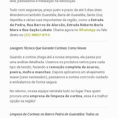
leve, passadoria e instalação na devolução.
Tudo com segurança, preço justo e prazo de até 5 dias úteis.
Atendemos também
Guaratiba, Barra de Guaratiba, Santa Cruz,
Sepetiba
e várias ruas importantes da região, como a
Estrada
da Pedra, Rua Barros de Alarcão, Estrada Roberto Burle
Marx e Rua Sayão Lobato
. Chame agora no
WhatsApp
ou fale
direto no
(21) 98037-8719
.
Lavagem Técnica Que Garante Cortinas Como Novas
Quando a cortina chega até a nossa empresa, ela passa por
uma análise detalhada. Usamos os produtos certos para cada
tipo de tecido, fazendo a
remoção completa de ácaros,
poeira, mofo e manchas
. Depois aplicamos um alvejamento
suave (caso necessário), passamos a cortina com todo cuidado
e embalamos de forma segura.
No retorno, nossa equipe reinstala tudo no lugar. Para quem
procura uma
empresa de limpeza de cortina
, essa é a melhor
opção na região!
Limpeza de Cortinas no Bairro Pedra de Guaratiba: Todos os