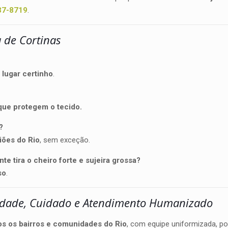
37-8719
.
 de Cortinas
o lugar certinho
.
que protegem o tecido.
?
giões do Rio
, sem exceção.
te tira o cheiro forte e sujeira grossa?
so
.
idade, Cuidado e Atendimento Humanizado
os os bairros e comunidades do Rio
, com equipe uniformizada, po