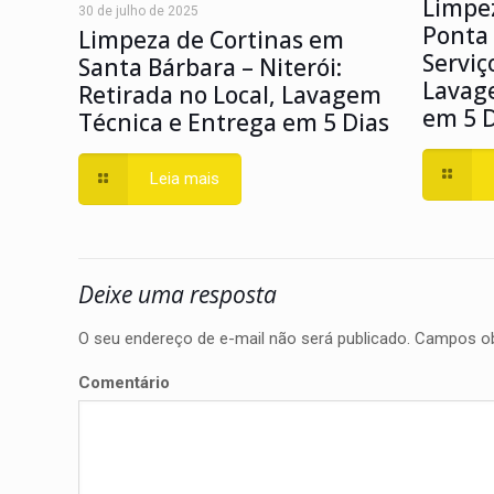
Limpez
30 de julho de 2025
Ponta 
Limpeza de Cortinas em
Serviç
Santa Bárbara – Niterói:
Lavag
Retirada no Local, Lavagem
em 5 D
Técnica e Entrega em 5 Dias
Leia mais
Deixe uma resposta
O seu endereço de e-mail não será publicado.
Campos ob
Comentário