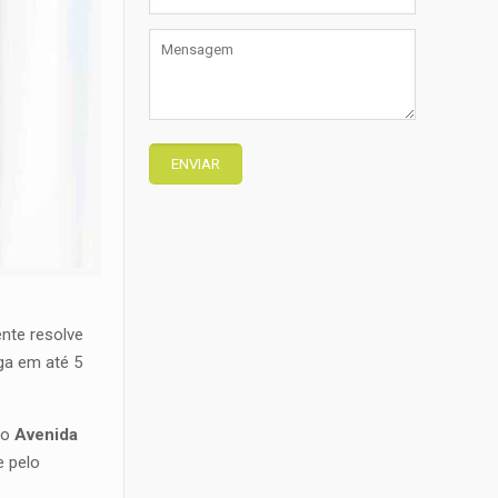
nte resolve
ega em até 5
mo
Avenida
e pelo