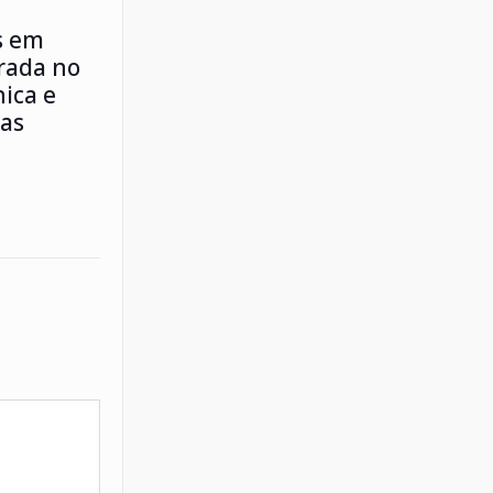
s em
irada no
ica e
ias