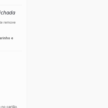
ichada
nte remove
rinho e
s
no cartão.