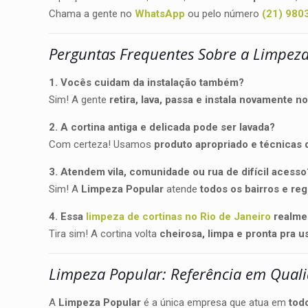
Chama a gente no
WhatsApp
ou pelo número
(21) 980
Perguntas Frequentes Sobre a Limpeza
1. Vocês cuidam da instalação também?
Sim! A gente
retira, lava, passa e instala novamente n
2. A cortina antiga e delicada pode ser lavada?
Com certeza! Usamos
produto apropriado e técnicas 
3. Atendem vila, comunidade ou rua de difícil acesso
Sim! A
Limpeza Popular
atende
todos os bairros e re
4. Essa
limpeza de cortinas no Rio de Janeiro
realmen
Tira sim! A cortina volta
cheirosa, limpa e pronta pra u
Limpeza Popular: Referência em Qual
A
Limpeza Popular
é a única empresa que atua em
tod