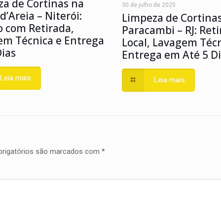
a de Cortinas na
30 de julho de 2025
d’Areia – Niterói:
Limpeza de Cortina
o com Retirada,
Paracambi – RJ: Ret
em Técnica e Entrega
Local, Lavagem Técn
ias
Entrega em Até 5 D
Leia mais
Leia mais
rigatórios são marcados com
*