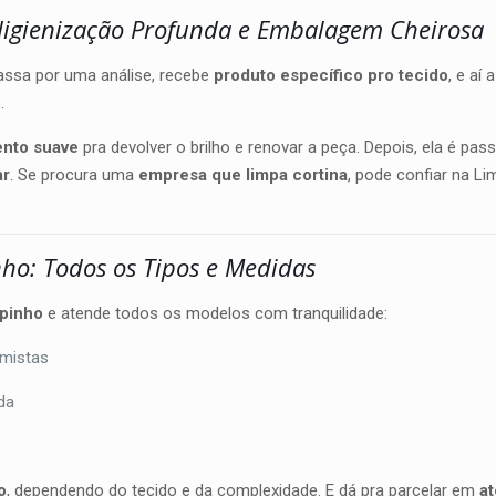
Higienização Profunda e Embalagem Cheirosa
passa por uma análise, recebe
produto específico pro tecido
, e aí 
.
ento suave
pra devolver o brilho e renovar a peça. Depois, ela é pas
ar
. Se procura uma
empresa que limpa cortina
, pode confiar na L
ho: Todos os Tipos e Medidas
mpinho
e atende todos os modelos com tranquilidade:
, mistas
ida
o
, dependendo do tecido e da complexidade. E dá pra parcelar em
a