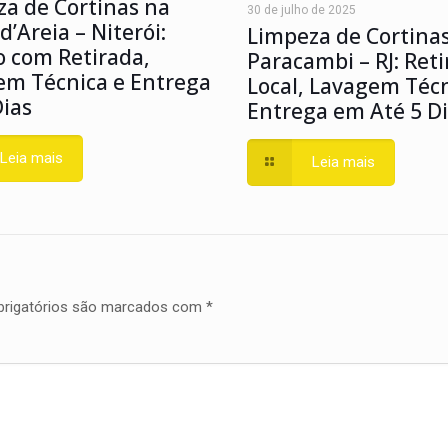
a de Cortinas na
30 de julho de 2025
d’Areia – Niterói:
Limpeza de Cortina
o com Retirada,
Paracambi – RJ: Ret
em Técnica e Entrega
Local, Lavagem Técn
ias
Entrega em Até 5 D
Leia mais
Leia mais
rigatórios são marcados com
*