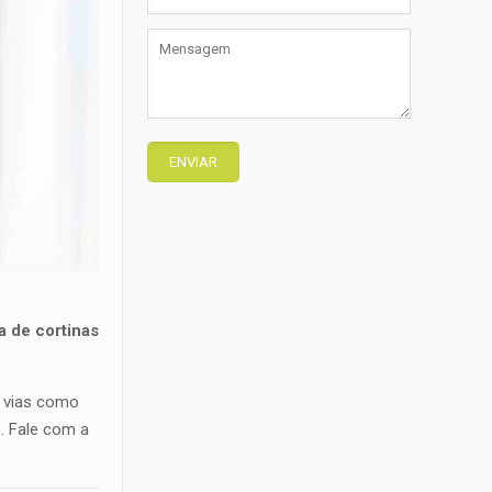
a de cortinas
s vias como
o
. Fale com a