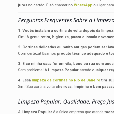
juros
no cartão. É só chamar no
WhatsApp
ou ligar par
Perguntas Frequentes Sobre a Limpeza
1. Vocês instalam a cortina de volta depois da limpe
Sim! A gente
retira, higieniza, passa e instala novame
2. Cortinas delicadas ou muito antigas podem ser la
Com certeza! Usamos
produto técnico adequado e to
3. E se minha casa for em vila, beco ou rua com acess
Sem problema! A
Limpeza Popular
atende
qualquer re
4. Essa
limpeza de cortinas no Rio de Janeiro
tira su
Sim! Sua cortina volta
cheirosa, limpinha e bem passa
Limpeza Popular: Qualidade, Preço Ju
A
Limpeza Popular
é a única empresa que atende
todo