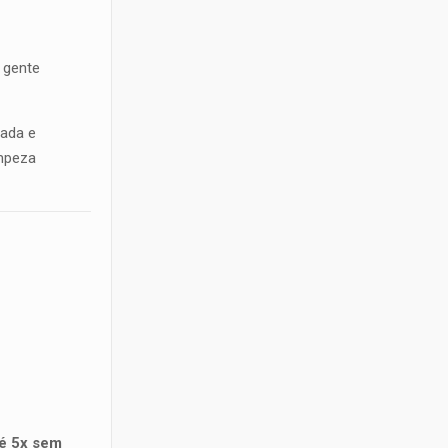
a gente
sada e
impeza
té 5x sem