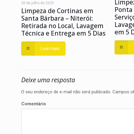
Limpez
30 de julho de 2025
Ponta 
Limpeza de Cortinas em
Serviç
Santa Bárbara – Niterói:
Lavag
Retirada no Local, Lavagem
em 5 D
Técnica e Entrega em 5 Dias
Leia mais
Deixe uma resposta
O seu endereço de e-mail não será publicado.
Campos ob
Comentário