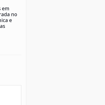
s em
irada no
ica e
ias