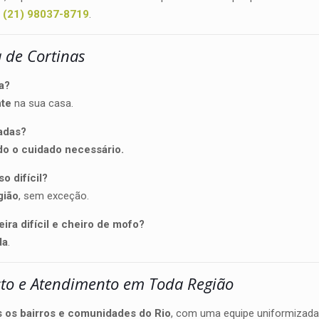
a
(21) 98037-8719
.
 de Cortinas
za?
nte
na sua casa.
vadas?
do o cuidado necessário.
o difícil?
gião
, sem exceção.
jeira difícil e cheiro de mofo?
da
.
sto e Atendimento em Toda Região
s os bairros e comunidades do Rio
, com uma equipe uniformizada,