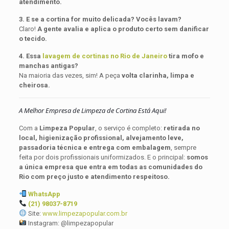
atendimento.
3. E se a cortina for muito delicada? Vocês lavam?
Claro!
A gente avalia e aplica o produto certo sem danificar
o tecido.
4. Essa
lavagem de cortinas no Rio de Janeiro
tira mofo e
manchas antigas?
Na maioria das vezes, sim! A peça
volta clarinha, limpa e
cheirosa.
A Melhor Empresa de Limpeza de Cortina Está Aqui!
Com a
Limpeza Popular
, o serviço é completo:
retirada no
local, higienização profissional, alvejamento leve,
passadoria técnica e entrega com embalagem
, sempre
feita por dois profissionais uniformizados. E o principal:
somos
a única empresa que entra em todas as comunidades do
Rio com preço justo e atendimento respeitoso.
WhatsApp
(21) 98037-8719
Site:
www.limpezapopular.com.br
Instagram: @limpezapopular