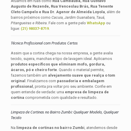
Atuamos em ruas como
Rua Cambaúba, Rua Gustavo
Augusto de Rezende, Rua Venceslau Brás, Rua Tenente
Cleto Campelo e Rua Dr. Agenor de Almeida Loyola
, além de
bairros próximos como
Cacuia, Jardim Guanabara, Tauá,
Pitangueiras e Ribeira
. Fale com a gente pelo
WhatsApp
ou
ligue:
(21) 98037-8719
.
Técnica Profissional com Produtos Certos
Assim que a cortina chega na nossa empresa, a gente avalia
tecido, sujeira, manchas e tipo de lavagem ideal. Aplicamos
produtos específicos que eliminam mofo, gordura,
ácaros, pó e cheiro forte
. Quando o material permite,
fazemos também um
alvejamento suave que realça o tom
original
. Finalizamos com
passadoria e embalagem
profissional
, pronta pra voltar pro seu ambiente. Confie em
quem entende de verdade: uma
empresa de limpeza de
cortina
comprometida com qualidade e resultado.
Limpeza de Cortinas no Bairro Zumbi: Qualquer Modelo, Qualquer
Tecido
Na
limpeza de cortinas no bairro Zumbi
, atendemos desde