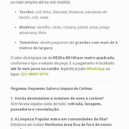
as mais simples até as sob medida:
Tecidos
: voil, linho, blecaute, blackout, persianas de
tecido, rolô, seda
Modelos
: de trilho, varão, romana, painel, wave, prega
americana, ilhós
Tamanhos
: desde pequenas até
grandes com mais de 6
metros de largura
O valor da limpeza vai de
R$20 a R$100 por metro quadrado
,
conforme o tipo e estado da peça. E o pagamento é facilitado:
até 5x sem juros no cartão
. Agende já pelo
WhatsApp
ou
ligue:
(21) 98037-8719
.
Perguntas Frequentes Sobre a Limpeza de Cortinas
1. Vocês desinstalam e instalam de novo a cortina?
Sim! Nossa equipe cuida de tudo:
retirada, lavagem,
passadoria e reinstalação
.
2. A Limpeza Popular entra em comunidades da Ilha?
Entramos em todas!
Nenhuma área fica de fora do nosso