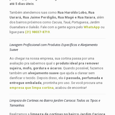
até 5 dias úteis
.
Também atendemos ruas como
Rua Haroldo Lobo, Rua
Uarará, Rua Jaime Perdigão, Rua Magé e Rua Itaiara
, além
dos bairros próximos como
Cacuia, Tauá, Portuguesa, Jardim
Guanabara e Galeão
. Fale com a gente agora pelo
WhatsApp
ou
ligue para
(21) 98037-8719
.
Lavagem Profissional com Produtos Específicos e Alvejamento
Suave
Ao chegar na nossa empresa, sua cortina passa por uma
avaliação pra sabermos qual o
produto ideal pra remover
sujeira, mofo, gordura e ácaros
. Quando possível, fazemos
também um
alvejamento suave
que ajuda a clarear sem
danificar o tecido. Depois disso, ela é
passada, perfumada e
entregue embalada
, prontinha pro uso. Se você procura uma
empresa que limpa cortina
, acabou de encontrar!
Limpeza de Cortinas no Bairro Jardim Carioca: Todos os Tipos e
Tamanhos
Realizamos a
limpeza de cortinas no bairro Jardim Carioca