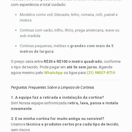
com experiência e total cuidado:
Modelos como voil, blecaute, linho, romana, rolô, painel e
mistos
Cortinas com varão, trilho, ilhós, prega americana, wave ou
sob medida
Cortinas pequenas, médias e
grandes com mais de 5
metros de largura
O preço varia entre
R$20 e R$100 o metro quadrado
, conforme
o tipo de tecido. Pode pagar em
até 5x sem juros
. Agende
agora mesmo pelo
WhatsApp
ou ligue para
(21) 98037-8719
.
Perguntas Frequentes Sobre a Limpeza de Cortinas
1. A equipe faz a retirada e instalação da cortina?
Sim! Nossa equipe uniformizada
retira, lava, passa e instala
novamente
.
2. E se minha cortina for muito antiga ou sensível?
Usamos
técnica e produtos certos pra cada tipo de tecido
,
sem riscos.