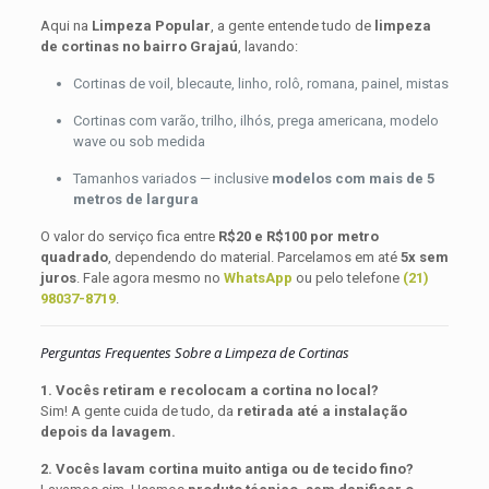
Aqui na
Limpeza Popular
, a gente entende tudo de
limpeza
de cortinas no bairro Grajaú
, lavando:
Cortinas de voil, blecaute, linho, rolô, romana, painel, mistas
Cortinas com varão, trilho, ilhós, prega americana, modelo
wave ou sob medida
Tamanhos variados — inclusive
modelos com mais de 5
metros de largura
O valor do serviço fica entre
R$20 e R$100 por metro
quadrado
, dependendo do material. Parcelamos em até
5x sem
juros
. Fale agora mesmo no
WhatsApp
ou pelo telefone
(21)
98037-8719
.
Perguntas Frequentes Sobre a Limpeza de Cortinas
1. Vocês retiram e recolocam a cortina no local?
Sim! A gente cuida de tudo, da
retirada até a instalação
depois da lavagem.
2. Vocês lavam cortina muito antiga ou de tecido fino?