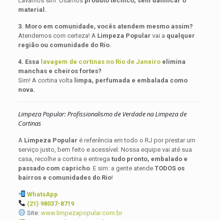
Lavamos sim. Usamos
produto técnico, sem danificar o
material.
3. Moro em comunidade, vocês atendem mesmo assim?
Atendemos com certeza! A
Limpeza Popular
vai a
qualquer
região ou comunidade do Rio.
4. Essa
lavagem de cortinas no Rio de Janeiro
elimina
manchas e cheiros fortes?
Sim! A cortina volta
limpa, perfumada e embalada como
nova.
Limpeza Popular: Profissionalismo de Verdade na Limpeza de
Cortinas
A
Limpeza Popular
é referência em todo o RJ por prestar um
serviço justo, bem feito e acessível. Nossa equipe vai até sua
casa, recolhe a cortina e entrega
tudo pronto, embalado e
passado com capricho
. E sim: a gente atende
TODOS os
bairros e comunidades do Rio
!
WhatsApp
(21) 98037-8719
Site:
www.limpezapopular.com.br