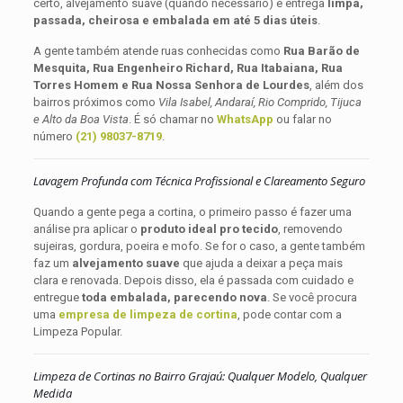
certo, alvejamento suave (quando necessário) e entrega
limpa,
passada, cheirosa e embalada em até 5 dias úteis
.
A gente também atende ruas conhecidas como
Rua Barão de
Mesquita, Rua Engenheiro Richard, Rua Itabaiana, Rua
Torres Homem e Rua Nossa Senhora de Lourdes
, além dos
bairros próximos como
Vila Isabel, Andaraí, Rio Comprido, Tijuca
e Alto da Boa Vista
. É só chamar no
WhatsApp
ou falar no
número
(21) 98037-8719
.
Lavagem Profunda com Técnica Profissional e Clareamento Seguro
Quando a gente pega a cortina, o primeiro passo é fazer uma
análise pra aplicar o
produto ideal pro tecido
, removendo
sujeiras, gordura, poeira e mofo. Se for o caso, a gente também
faz um
alvejamento suave
que ajuda a deixar a peça mais
clara e renovada. Depois disso, ela é passada com cuidado e
entregue
toda embalada, parecendo nova
. Se você procura
uma
empresa de limpeza de cortina
, pode contar com a
Limpeza Popular.
Limpeza de Cortinas no Bairro Grajaú: Qualquer Modelo, Qualquer
Medida