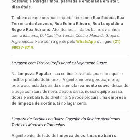
possível) e entrega
limpa, passada e embalada em até 5
dias úteis
.
Também atendemos ruas importantes como
Rua Etiópia, Rua
Teixeira de Azevedo, Rua Eulina Ribeiro, Rua Leopoldina
Rego e Rua Adriano
. Atendemos ainda os bairros vizinhos,
como
Inhaúma, Del Castilho, Tomás Coelho, Maria da Graça e
Higienópolis
. Fale com a gente pelo
WhatsApp
ou ligue:
(21)
98037-8719
.
Lavagem com Técnica Profissional e Alvejamento Suave
Na
Limpeza Popular
, sua cortina é avaliada pra saber qual o
melhor produto de limpeza. A gente remove gordura, mofo,
poeira acumulada e ainda dá um
clareamento suave
, deixando
a peça com cara de nova. Depois disso, nossa equipe passa,
dobra e embala tudo direitinho. Se você procura uma
empresa
de limpeza de cortina
, tá no lugar certo.
Limpeza de Cortinas no Bairro Engenho da Rainha: Atendemos
Todos os Modelos e Tamanhos
A gente entende tudo de
limpeza de cortinas no bairro