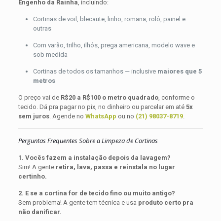
Engenho da Rainha
, incluindo:
Cortinas de voil, blecaute, linho, romana, rolô, painel e
outras
Com varão, trilho, ilhós, prega americana, modelo wave e
sob medida
Cortinas de todos os tamanhos — inclusive
maiores que 5
metros
O preço vai de
R$20 a R$100 o metro quadrado
, conforme o
tecido. Dá pra pagar no pix, no dinheiro ou parcelar em até
5x
sem juros
. Agende no
WhatsApp
ou no
(21) 98037-8719
.
Perguntas Frequentes Sobre a Limpeza de Cortinas
1. Vocês fazem a instalação depois da lavagem?
Sim! A gente
retira, lava, passa e reinstala no lugar
certinho.
2. E se a cortina for de tecido fino ou muito antigo?
Sem problema! A gente tem técnica e usa
produto certo pra
não danificar.