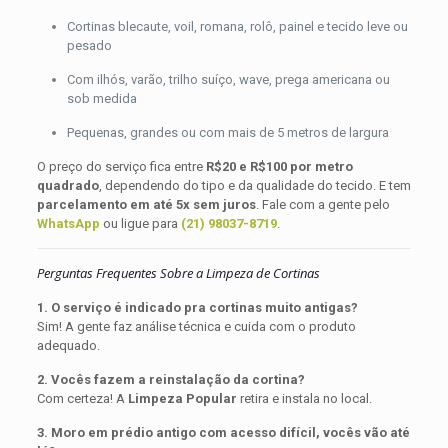
Cortinas blecaute, voil, romana, rolô, painel e tecido leve ou
pesado
Com ilhós, varão, trilho suíço, wave, prega americana ou
sob medida
Pequenas, grandes ou com mais de 5 metros de largura
O preço do serviço fica entre
R$20 e R$100 por metro
quadrado
, dependendo do tipo e da qualidade do tecido. E tem
parcelamento em até 5x sem juros
. Fale com a gente pelo
WhatsApp
ou ligue para
(21) 98037-8719
.
Perguntas Frequentes Sobre a Limpeza de Cortinas
1. O serviço é indicado pra cortinas muito antigas?
Sim! A gente faz análise técnica e cuida com o produto
adequado.
2. Vocês fazem a reinstalação da cortina?
Com certeza! A
Limpeza Popular
retira e instala no local.
3. Moro em prédio antigo com acesso difícil, vocês vão até