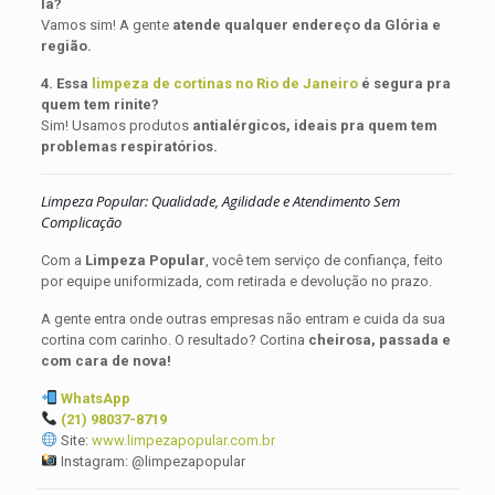
lá?
Vamos sim! A gente
atende qualquer endereço da Glória e
região.
4. Essa
limpeza de cortinas no Rio de Janeiro
é segura pra
quem tem rinite?
Sim! Usamos produtos
antialérgicos, ideais pra quem tem
problemas respiratórios.
Limpeza Popular: Qualidade, Agilidade e Atendimento Sem
Complicação
Com a
Limpeza Popular
, você tem serviço de confiança, feito
por equipe uniformizada, com retirada e devolução no prazo.
A gente entra onde outras empresas não entram e cuida da sua
cortina com carinho. O resultado? Cortina
cheirosa, passada e
com cara de nova!
WhatsApp
(21) 98037-8719
Site:
www.limpezapopular.com.br
Instagram: @limpezapopular