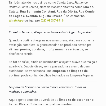
Também atendemos bairros como
Catete, Lapa, Flamengo,
Centro e Santa Teresa
, além de vias importantes como
Rua do
Catete, Rua Benjamin Constant, Rua da Glória, Rua Conde
de Lages e Avenida Augusto Severo
. É só chamar no
WhatsApp
ou ligar pro
(21) 98037-8719
.
Produtos Técnicos, Alvejamento Suave e Embalagem Impecável
Quando a cortina chega na nossa empresa, ela passa por uma
avaliação completa. A gente escolhe os produtos certos pra
eliminar
poeira, gordura, mofo, manchas e ácaros
, sem
danificar o tecido.
Se for possível, ainda aplicamos um alvejante suave que realça a
aparência. Depois disso, vem a passadoria e a embalagem
cuidadosa. Se você busca uma
empresa de limpeza de
cortina
, pode confiar de olhos fechados na Limpeza Popular.
Limpeza de Cortinas no Bairro Glória: Atendemos Todos os
Modelos e Tamanhos
Aqui a gente entende de verdade de
limpeza de cortinas no
bairro Glória
. Pode mandar qualquer modelo: