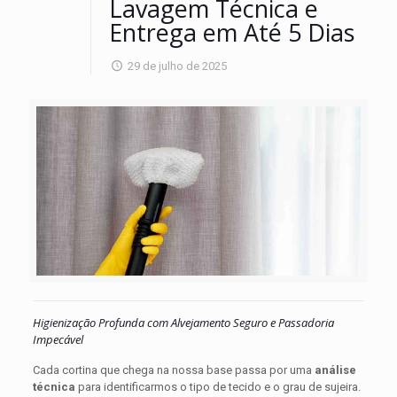
Lavagem Técnica e
Entrega em Até 5 Dias
29 de julho de 2025
Se
toda
Higienização Profunda com Alvejamento Seguro e Passadoria
a
embalada
Impecável
cortina
e
da
perfumada.
Cada cortina que chega na nossa base passa por uma
análise
sua
Atuamos
técnica
para identificarmos o tipo de tecido e o grau de sujeira.
casa
em