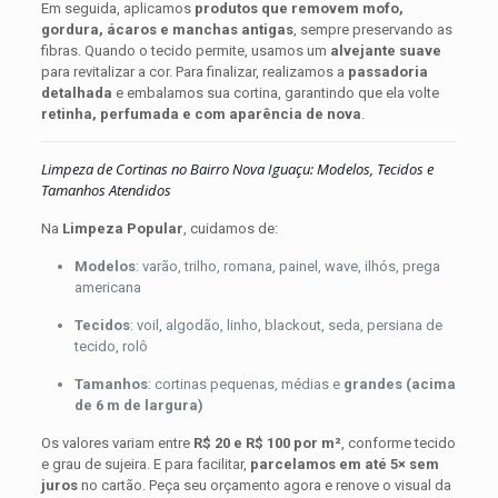
Em seguida, aplicamos
produtos que removem mofo,
em
ruas
gordura, ácaros e manchas antigas
, sempre preservando as
Nova
como
fibras. Quando o tecido permite, usamos um
alvejante suave
Iguaçu
Rua
para revitalizar a cor. Para finalizar, realizamos a
passadoria
–
General
detalhada
e embalamos sua cortina, garantindo que ela volte
RJ
Osório,
,
retinha, perfumada e com aparência de nova
.
já
Rua
acumula
Coronel
Limpeza de Cortinas no Bairro Nova Iguaçu: Modelos, Tecidos e
poeira,
Cardoso,
Tamanhos Atendidos
manchas
Avenida
ou
Governador
Na
Limpeza Popular
, cuidamos de:
aquele
Portela,
cheiro
Rua
Modelos
: varão, trilho, romana, painel, wave, ilhós, prega
de
São
americana
guardado,
Cristóvão
Tecidos
: voil, algodão, linho, blackout, seda, persiana de
relaxa:
e
tecido, rolô
a
Rua
Limpeza
Manoel
Tamanhos
: cortinas pequenas, médias e
grandes (acima
Popular
Reis
,
de 6 m de largura)
leva
além
nosso
de
Os valores variam entre
R$ 20 e R$ 100 por m²
, conforme tecido
serviço
chegar
e grau de sujeira. E para facilitar,
parcelamos em até 5× sem
juros
no cartão. Peça seu orçamento agora e renove o visual da
até
a