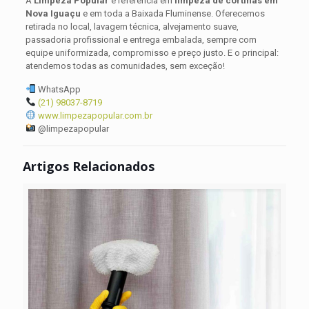
A
Limpeza Popular
é referência em
limpeza de cortinas em
específicos,
e
Nova Iguaçu
e em toda a Baixada Fluminense. Oferecemos
alvejamento
dê
retirada no local, lavagem técnica, alvejamento suave,
suave
adeus
passadoria profissional e entrega embalada, sempre com
(quando
ao
equipe uniformizada, compromisso e preço justo. E o principal:
o
encardido!
atendemos todas as comunidades, sem exceção!
tecido
permitir),
WhatsApp
passadoria
(21) 98037-8719
caprichada
www.limpezapopular.com.br
e
@limpezapopular
devolução
em
Artigos Relacionados
até
5
dias
úteis.