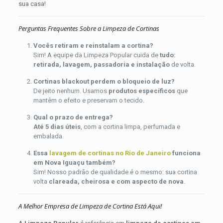
sua casa!
você
bairros
rapidinho!
vizinhos
A
como
Perguntas Frequentes Sobre a Limpeza de Cortinas
gente
Centro,
faz
Miguel
Vocês retiram e reinstalam a cortina?
limpeza
Couto,
Sim! A equipe da Limpeza Popular cuida de
tudo:
de
Comendador
retirada, lavagem, passadoria e instalação
de volta.
cortinas
Soares,
Cortinas blackout perdem o bloqueio de luz?
em
Austin
De jeito nenhum. Usamos
produtos específicos
que
Nova
e
mantêm o efeito e preservam o tecido.
Iguaçu
Jardim
com
Luz
.
Qual o prazo de entrega?
retirada
Agende
Até 5 dias úteis
, com a cortina limpa, perfumada e
no
agora
embalada.
local,
pelo
Essa
lavagem de cortinas no Rio de Janeiro
funciona
avaliação
WhatsApp
em Nova Iguaçu também?
do
ou
Sim! Nosso padrão de qualidade é o mesmo: sua cortina
tecido,
ligue
volta
clareada, cheirosa e com aspecto de nova
.
lavagem
para
técnica
(21)
com
98037-
A Melhor Empresa de Limpeza de Cortina Está Aqui!
produtos
8719