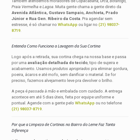
Também atendemos moradores de
Copacabana, Urca, Botafogo,
Praia Vermelha
e
Lagoa
. Muita gente chama a gente direto da
Avenida Atlântica, Gustavo Sampaio, Anchieta, Prado
Júnior e Rua Gen. Ribeiro da Costa
. Pra agendar sem
estresse, é só chamar no
WhatsApp
ou ligar no
(21) 98037-
8719
.
Entenda Como Funciona a Lavagem da Sua Cortina
Logo após a retirada, sua cortina chega na nossa base e passa
por uma
avaliação detalhada do tecido
, tipo de sujeira e
acabamento. Usamos
produtos apropriados
pra eliminar gordura,
poeira, ácaros e até mofo, sem danificar o material. Se for
preciso, fazemos alvejamento leve pra devolver o brilho.
A peça é
passada à mão
e embalada com cuidado. A entrega
acontece em até 5 dias úteis, feita por equipe uniforme e
pontual. Agende com a gente pelo
WhatsApp
ou no telefone
(21) 98037-8719
.
Por que a Limpeza de Cortinas no Bairro do Leme Faz Tanta
Diferença