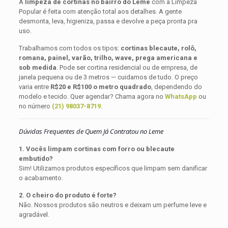
A
limpeza de cortinas no bairro do Leme
com a Limpeza
Popular é feita com atenção total aos detalhes. A gente
desmonta, leva, higieniza, passa e devolve a peça pronta pra
uso.
Trabalhamos com todos os tipos:
cortinas blecaute, rolô,
romana, painel, varão, trilho, wave, prega americana e
sob medida
. Pode ser cortina residencial ou de empresa, de
janela pequena ou de 3 metros — cuidamos de tudo. O preço
varia entre
R$20 e R$100 o metro quadrado
, dependendo do
modelo e tecido. Quer agendar? Chama agora no
WhatsApp
ou
no número
(21) 98037-8719
.
Dúvidas Frequentes de Quem Já Contratou no Leme
1. Vocês limpam cortinas com forro ou blecaute
embutido?
Sim! Utilizamos produtos específicos que limpam sem danificar
o acabamento.
2. O cheiro do produto é forte?
Não. Nossos produtos são neutros e deixam um perfume leve e
agradável.