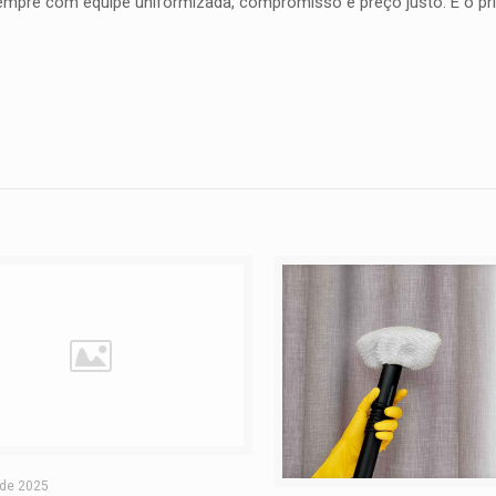
sempre com equipe uniformizada, compromisso e preço justo. E o pri
 de 2025