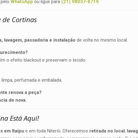
 pelo
WhatsApp
ou ligue para
(21) 98037-8719
.
 de Cortinas
da, lavagem, passadoria e instalação
de volta no mesmo local.
scurecimento?
m o efeito blackout e preservam o tecido.
a limpa, perfumada e embalada.
nte renova a peça?
ncia de nova
.
na Está Aqui!
s em Itaipu
e em toda Niterói. Oferecemos
retirada no local
,
lava