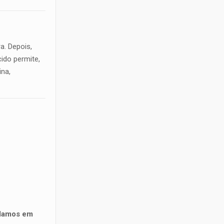
ra. Depois,
ido permite,
na,
lamos em