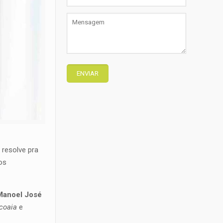
r
resolve pra
os
 Manoel José
coaia
e