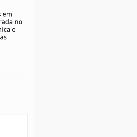
s em
irada no
ica e
ias