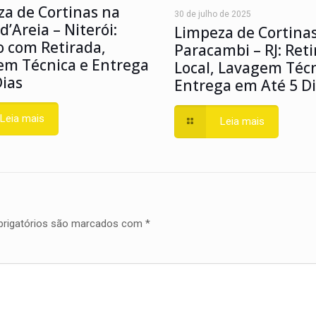
a de Cortinas na
30 de julho de 2025
d’Areia – Niterói:
Limpeza de Cortina
o com Retirada,
Paracambi – RJ: Ret
em Técnica e Entrega
Local, Lavagem Técn
ias
Entrega em Até 5 D
Leia mais
Leia mais
rigatórios são marcados com
*