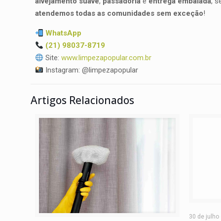
alvejamento suave
,
passadoria
e
entrega embalada
, 
atendemos todas as comunidades sem exceção
!
WhatsApp
(21) 98037-8719
Site:
www.limpezapopular.com.br
Instagram: @limpezapopular
Artigos Relacionados
30 de julho