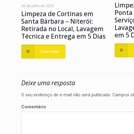
Limpez
30 de julho de 2025
Ponta 
Limpeza de Cortinas em
Serviç
Santa Bárbara – Niterói:
Lavag
Retirada no Local, Lavagem
em 5 D
Técnica e Entrega em 5 Dias
Leia mais
Deixe uma resposta
O seu endereço de e-mail não será publicado.
Campos ob
Comentário