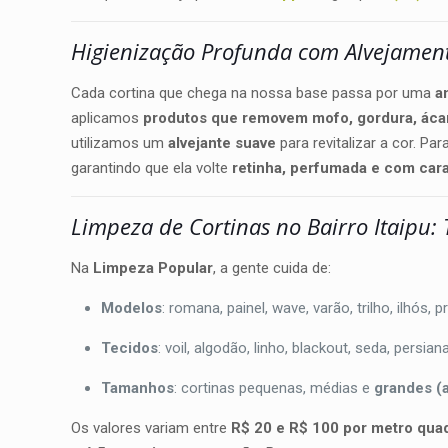
Higienização Profunda com Alvejament
Cada cortina que chega na nossa base passa por uma
a
aplicamos
produtos que removem mofo, gordura, áca
utilizamos um
alvejante suave
para revitalizar a cor. Pa
garantindo que ela volte
retinha, perfumada e com car
Limpeza de Cortinas no Bairro Itaipu:
Na
Limpeza Popular
, a gente cuida de:
Modelos
: romana, painel, wave, varão, trilho, ilhós,
Tecidos
: voil, algodão, linho, blackout, seda, persian
Tamanhos
: cortinas pequenas, médias e
grandes (
Os valores variam entre
R$ 20 e R$ 100 por metro qua