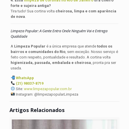
4. Essa
limpeza de cortinas no Rio de Janeiro
tira cheiro
forte e sujeira antiga?
Tira tudo! Sua cortina volta
cheirosa, limpa e com aparência
de nova
.
Limpeza Popular: A Gente Entra Onde Ninguém Vai e Entrega
Qualidade
A
Limpeza Popular
é a única empresa que atende
todos os
bairros e comunidades do Rio
, sem exceção. Nosso serviço é
feito com respeito, pontualidade e resultado. A cortina volta
higienizada, passada, embalada e cheirosa
, pronta pra ser
usada.
WhatsApp
(21) 98037-8719
Site:
www.limpezapopular.com.br
Instagram: @limpezapopularLimpeza
Artigos Relacionados