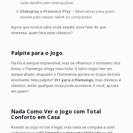
cada detalhe sem interrupções.
Globoplay e Premiere Play
– Alternativas para quem
assiste pelo celular, tablet ou computador.
Agora que você já sabe onde assistir, bora falar do que
interessa: quem leva esse clássico?
Palpite para o Jogo
Fla-Flu é sempre imprevisível, mas se olharmos o momento dos
times, o Flamengo chega mais forte. O rubro-negro tem um
ataque afiado, enquanto o Fluminense aposta no toque de bola
envolvente. Meu palpite?
2×1 para o Flamengo
, mas clássico é
clássico, então qualquer coisa pode acontecer. E você, aposta
em quem?
Nada Como Ver o Jogo com Total
Conforto em Casa
Assistir ao jogo no bar é legal, mas nada se compara a curtir
cada lance no
sofá limpinho e impermeabilizado
ou até