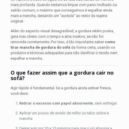
mais profunda. Quando tentamos limpar com pano molhado ou
sabão comum, o máximo que conseguimos é espalhar ainda
mais a mancha, deixando um “auréola” ao redor da sujeira
original.
Além do aspecto visual desagradável, a gordura retém poeira,
gera mau cheiro com o tempo e atrai insetos, se não for
removida corretamente. Por isso, é tão importante saber
como
tirar mancha de gordura do sofá
da forma certa, usando os
produtos e técnicas adequadas para não danificar o tecido nem
espalhar a mancha.
O que fazer assim que a gordura cair no
sofá?
Agir rápido é fundamental. Se a gordura ainda estiver fresca,
você deve:
Retirar o excesso com papel absorvente
, sem esfregar
Aplicar um pouco de amido de milho ou talco sobre a
mancha
Deixar agir por 10 a 15 minutos para que o pó absorva a