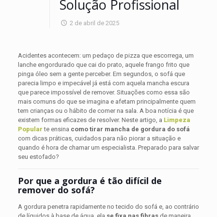
Solução Profissional
2 de abril de 2025
Acidentes acontecem: um pedaço de pizza que escorrega, um
lanche engordurado que cai do prato, aquele frango frito que
pinga óleo sem a gente perceber. Em segundos, o sofá que
parecia limpo e impecável já está com aquela mancha escura
que parece impossível de remover. Situações como essa são
mais comuns do que se imagina e afetam principalmente quem
tem crianças ou o hábito de comer na sala. A boa notícia é que
existem formas eficazes de resolver. Neste artigo, a
Limpeza
Popular
te ensina
como tirar mancha de gordura do sofá
com dicas práticas, cuidados para não piorar a situação e
quando é hora de chamar um especialista. Preparado para salvar
seu estofado?
Por que a gordura é tão difícil de
remover do sofá?
A gordura penetra rapidamente no tecido do sofá e, ao contrário
de líquidos à base de água, ela
se fixa nas fibras
de maneira