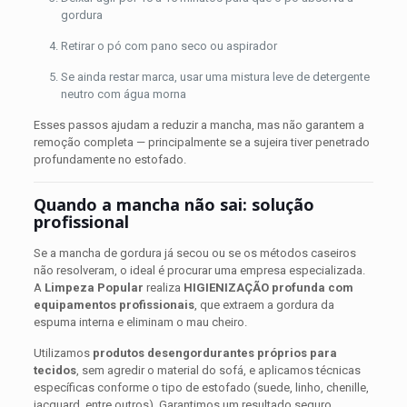
gordura
Retirar o pó com pano seco ou aspirador
Se ainda restar marca, usar uma mistura leve de detergente
neutro com água morna
Esses passos ajudam a reduzir a mancha, mas não garantem a
remoção completa — principalmente se a sujeira tiver penetrado
profundamente no estofado.
Quando a mancha não sai: solução
profissional
Se a mancha de gordura já secou ou se os métodos caseiros
não resolveram, o ideal é procurar uma empresa especializada.
A
Limpeza Popular
realiza
HIGIENIZAÇÃO profunda com
equipamentos profissionais
, que extraem a gordura da
espuma interna e eliminam o mau cheiro.
Utilizamos
produtos desengordurantes próprios para
tecidos
, sem agredir o material do sofá, e aplicamos técnicas
específicas conforme o tipo de estofado (suede, linho, chenille,
jacquard, entre outros). Garantimos um resultado seguro,